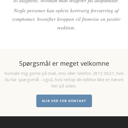
til diagnose, hvordan man reagerer på akupunktur.
Nogle personer kan opleve kortvarig forværring af
symptomer, hvorefter kroppen vil fremvise en positiv
reaktion.
Spørgsmål er meget velkomne
Kontakt mig gerne på mail, sms eller telefon 2872 0627, hvis
du har spørgsmål - også, hvis netop din lidelse ikke er nævnt
her på siden.
KLIK HER FOR KONTAKT