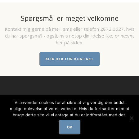
Spørgsmål er meget velkomne
Kontakt mig gerne på mail, sms eller telefon 2872 0627, hvis
du har spørgsmål - også, hvis netop din lidelse ikke er nævnt
her på siden.
KLIK HER FOR KONTAKT
Vi anvender cookies for at sikre at vi giver dig den bedst
mulige oplevelse af vores website. Hvis du fortsætter med at
© COPYRIGHT STRANDHUSE AKUPUNKTUR
bruge dette site vil vi antage at du er indforstået med det.
OK