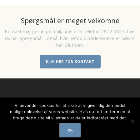
Spørgsmål er meget velkomne
Kontakt mig gerne på mail, sms eller telefon 2872 0627, hvis
du har spørgsmål - også, hvis netop din lidelse ikke er nævnt
her på siden.
KLIK HER FOR KONTAKT
Vi anvender cookies for at sikre at vi giver dig den bedst
mulige oplevelse af vores website. Hvis du fortsætter med at
© COPYRIGHT STRANDHUSE AKUPUNKTUR
bruge dette site vil vi antage at du er indforstået med det.
OK