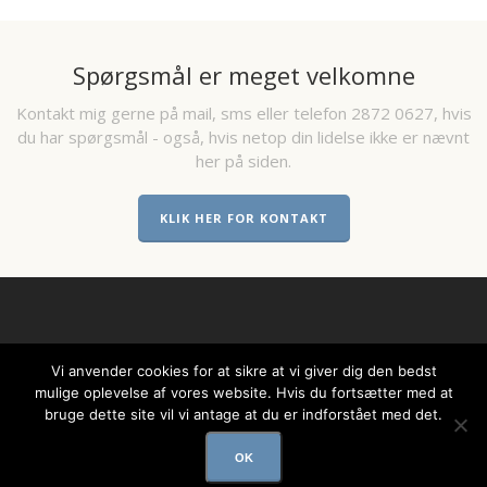
Spørgsmål er meget velkomne
Kontakt mig gerne på mail, sms eller telefon 2872 0627, hvis
du har spørgsmål - også, hvis netop din lidelse ikke er nævnt
her på siden.
KLIK HER FOR KONTAKT
Vi anvender cookies for at sikre at vi giver dig den bedst
mulige oplevelse af vores website. Hvis du fortsætter med at
© COPYRIGHT STRANDHUSE AKUPUNKTUR
bruge dette site vil vi antage at du er indforstået med det.
OK