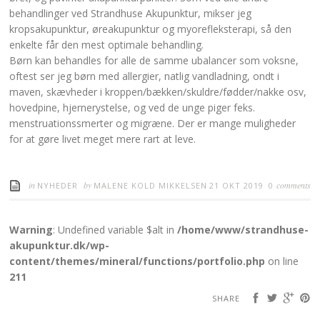
behandlinger ved Strandhuse Akupunktur, mikser jeg
kropsakupunktur, øreakupunktur og myorefleksterapi, så den
enkelte får den mest optimale behandling.
Børn kan behandles for alle de samme ubalancer som voksne,
oftest ser jeg børn med allergier, natlig vandladning, ondt i
maven, skævheder i kroppen/bækken/skuldre/fødder/nakke osv,
hovedpine, hjernerystelse, og ved de unge piger feks.
menstruationssmerter og migræne. Der er mange muligheder
for at gøre livet meget mere rart at leve.
in
by
comments
NYHEDER
MALENE KOLD MIKKELSEN
21 OKT 2019
0
Warning
: Undefined variable $alt in
/home/www/strandhuse-
akupunktur.dk/wp-
content/themes/mineral/functions/portfolio.php
on line
211
SHARE