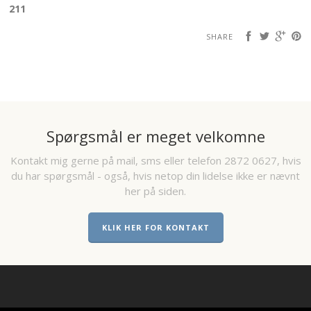
211
SHARE
Spørgsmål er meget velkomne
Kontakt mig gerne på mail, sms eller telefon 2872 0627, hvis
du har spørgsmål - også, hvis netop din lidelse ikke er nævnt
her på siden.
KLIK HER FOR KONTAKT