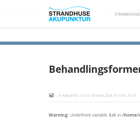
Warning
: Trying to access array offset on value of type bool in
/hom
STRANDHUSE
Behandlingsformer
by
MALENE KOLD MIKKELSEN
10 FEB 2014
Warning
: Undefined variable $alt in
/home/w