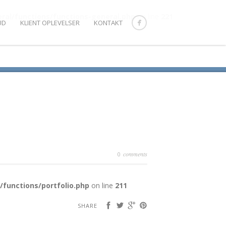
l/functions/functions-general.php
on line
221
UD
KLIENT OPLEVELSER
KONTAKT
comments
0
unctions/portfolio.php
on line
211
SHARE