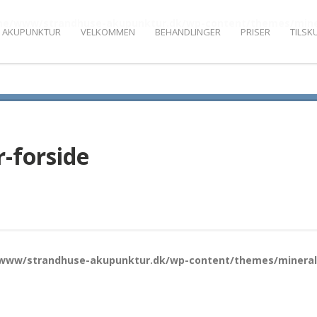
e/www/strandhuse-akupunktur.dk/wp-content/themes/minera
 AKUPUNKTUR
VELKOMMEN
BEHANDLINGER
PRISER
TILSK
-forside
ww/strandhuse-akupunktur.dk/wp-content/themes/mineral/f